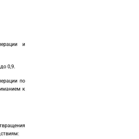
перации и
до 0,9.
перации по
ниманием к
отвращения
дствиям: