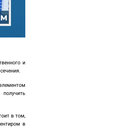
твенного и
сечения.
 элементом
 получить
оит в том,
иентиром в