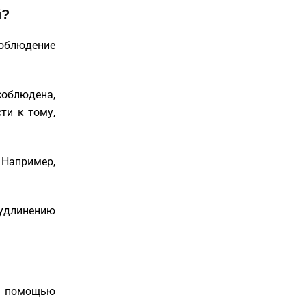
й?
соблюдение
соблюдена,
ти к тому,
 Например,
удлинению
 с помощью