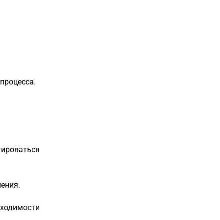
процесса.
тироваться
ения.
бходимости