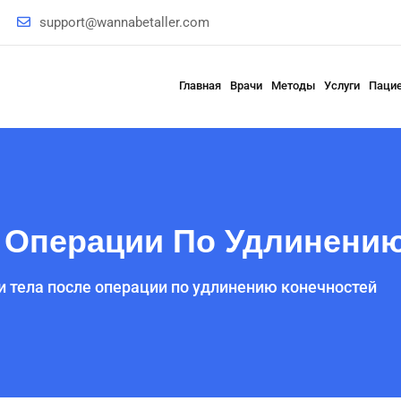
support@wannabetaller.com
Главная
Врачи
Методы
Услуги
Паци
 Операции По Удлинению
 тела после операции по удлинению конечностей